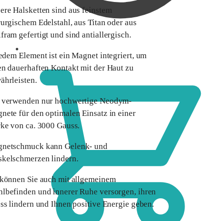
ere Halsketten sind aus feinstem
rurgischem Edelstahl, aus Titan oder aus
fram gefertigt und sind antiallergisch.
0,00
€
jedem Element ist ein Magnet integriert, um
en dauerhaften Kontakt mit der Haut zu
ährleisten.
 verwenden nur hochwertige Neodym-
nete für den optimalen Einsatz in einer
rke von ca. 3000 Gauss.
netschmuck kann Gelenk- und
kelschmerzen lindern.
 können Sie auch mit allgemeinem
lbefinden und innerer Ruhe versorgen, ihren
ess lindern und Ihnen positive Energie geben.