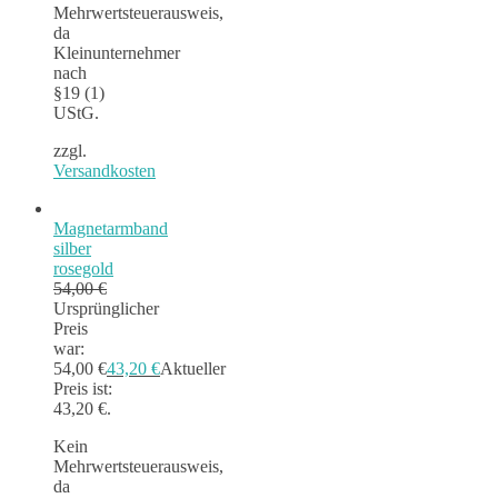
Mehrwertsteuerausweis,
da
Kleinunternehmer
nach
§19 (1)
UStG.
zzgl.
Versandkosten
Magnetarmband
silber
rosegold
54,00
€
Ursprünglicher
Preis
war:
54,00 €
43,20
€
Aktueller
Preis ist:
43,20 €.
Kein
Mehrwertsteuerausweis,
da