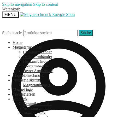
Skip to navigation
Skip to content
Warenkorb
MENU
Suche nach:
Suche
Home
Magnetarmbänder
Herrenarmbänder
Damenarmbänder
Flexiarmbänder
Sportarmbänder
Power Armbänder
Magnetohrschmuck
Magnethalsketten
Magnetanhänger
Magnetringe
Magnetherzen
Schmuck
Keramikschmuck
Wolframschmuck
Titanschmuck