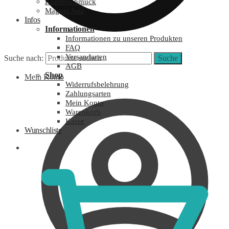
Kupferschmuck
Magnet Sets
Infos
Informationen
Informationen zu unseren Produkten
FAQ
Versandarten
Suche nach:
Suche
AGB
Shop
Mein Konto
Widerrufsbelehrung
Zahlungsarten
Mein Konto
Warenkorb
Kasse
Wunschliste
0,00
€