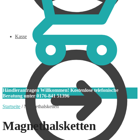
Kasse
0
Händleranfragen Willkommen! Kostenlose telefonische
Beratung unter 0176-841 51396
Startseite
/
Magnethalsketten
Magnethalsketten