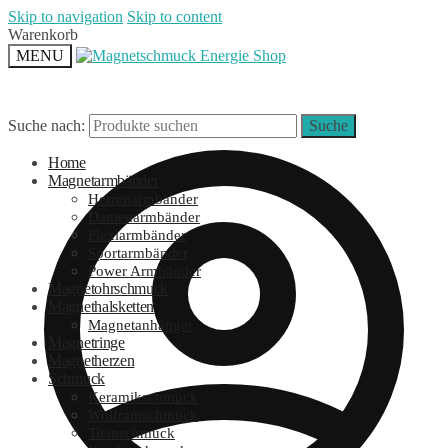
Skip to navigation
Skip to content
Warenkorb
MENU
Suche nach:
Suche
Home
Magnetarmbänder
Herrenarmbänder
Damenarmbänder
Flexiarmbänder
Sportarmbänder
Power Armbänder
Magnetohrschmuck
Magnethalsketten
Magnetanhänger
Magnetringe
Magnetherzen
Schmuck
Keramikschmuck
Wolframschmuck
Titanschmuck