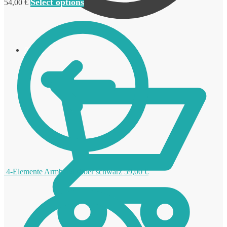
Select options
54,00
€
0,00
€
4-Elemente Armband silber schwarz
59,00
€