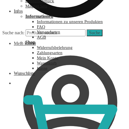
Kupferschmuck
Magnet Sets
Infos
Informationen
Informationen zu unseren Produkten
FAQ
Versandarten
Suche nach:
Suche
AGB
Shop
Mein Konto
Widerrufsbelehrung
Zahlungsarten
Mein Konto
Warenkorb
Kasse
Wunschliste
0,00
€