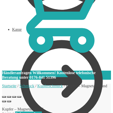
Kasse
0
Händleranfragen Willkommen! Kostenlose telefonische
Beratung unter 0176-841 51396
Startseite
/
Schmuck
/
Kupferschmuck
/
Kupfer – Magnetarmband
Kupfer – Magnetarmband