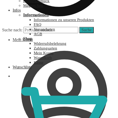
Kupferschmuck
Magnet Sets
Infos
Informationen
Informationen zu unseren Produkten
FAQ
Versandarten
Suche nach:
Suche
AGB
Shop
Mein Konto
Widerrufsbelehrung
Zahlungsarten
Mein Konto
Warenkorb
Kasse
Wunschliste
0,00
€