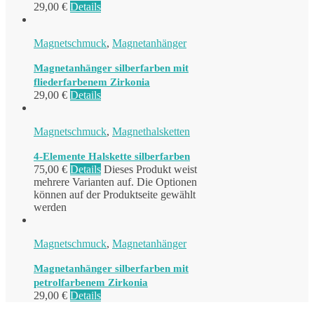
29,00
€
Details
Magnetschmuck
,
Magnetanhänger
Magnetanhänger silberfarben mit
fliederfarbenem Zirkonia
29,00
€
Details
Magnetschmuck
,
Magnethalsketten
4-Elemente Halskette silberfarben
75,00
€
Details
Dieses Produkt weist
mehrere Varianten auf. Die Optionen
können auf der Produktseite gewählt
werden
Magnetschmuck
,
Magnetanhänger
Magnetanhänger silberfarben mit
petrolfarbenem Zirkonia
29,00
€
Details