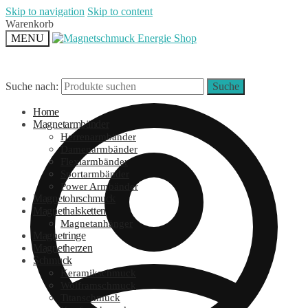
Skip to navigation
Skip to content
Warenkorb
MENU
Suche nach:
Suche
Home
Magnetarmbänder
Herrenarmbänder
Damenarmbänder
Flexiarmbänder
Sportarmbänder
Power Armbänder
Magnetohrschmuck
Magnethalsketten
Magnetanhänger
Magnetringe
Magnetherzen
Schmuck
Keramikschmuck
Wolframschmuck
Titanschmuck