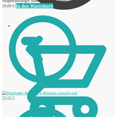
Magnetanhänger silberfarben mit rotem Zirkonia
In den Warenkorb
29,00
€
0,00
€
Bracelet 4 éléments argenté-noir
59,00
€