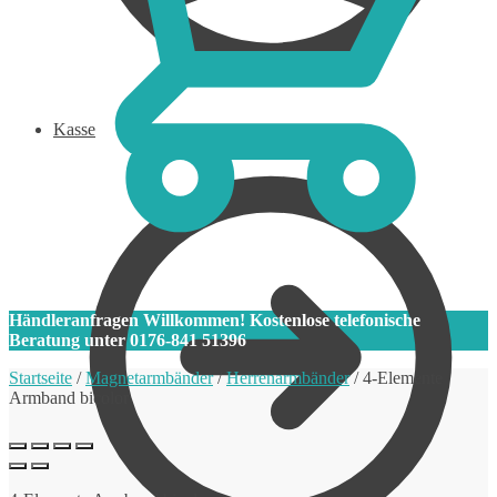
Kasse
0
Händleranfragen Willkommen! Kostenlose telefonische
Beratung unter 0176-841 51396
Startseite
/
Magnetarmbänder
/
Herrenarmbänder
/
4-Elemente
Armband bicolor