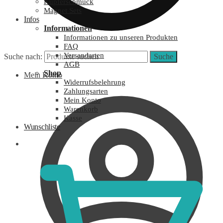
Kupferschmuck
Magnet Sets
Infos
Informationen
Informationen zu unseren Produkten
FAQ
Versandarten
Suche nach:
Suche
AGB
Shop
Mein Konto
Widerrufsbelehrung
Zahlungsarten
Mein Konto
Warenkorb
Kasse
Wunschliste
0,00
€