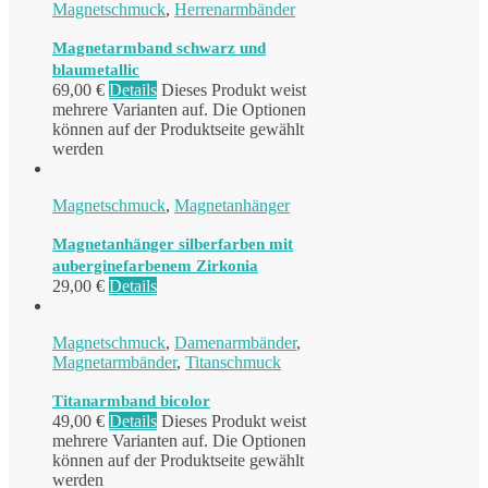
Magnetschmuck
,
Herrenarmbänder
Magnetarmband schwarz und
blaumetallic
69,00
€
Details
Dieses Produkt weist
mehrere Varianten auf. Die Optionen
können auf der Produktseite gewählt
werden
Magnetschmuck
,
Magnetanhänger
Magnetanhänger silberfarben mit
auberginefarbenem Zirkonia
29,00
€
Details
Magnetschmuck
,
Damenarmbänder
,
Magnetarmbänder
,
Titanschmuck
Titanarmband bicolor
49,00
€
Details
Dieses Produkt weist
mehrere Varianten auf. Die Optionen
können auf der Produktseite gewählt
werden