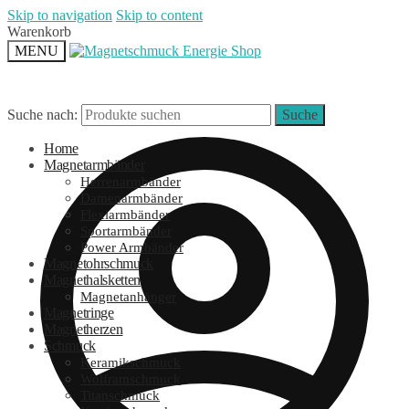
Skip to navigation
Skip to content
Warenkorb
MENU
Suche nach:
Suche
Home
Magnetarmbänder
Herrenarmbänder
Damenarmbänder
Flexiarmbänder
Sportarmbänder
Power Armbänder
Magnetohrschmuck
Magnethalsketten
Magnetanhänger
Magnetringe
Magnetherzen
Schmuck
Keramikschmuck
Wolframschmuck
Titanschmuck