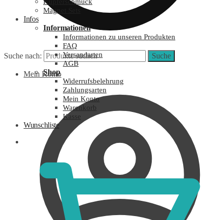
Kupferschmuck
Magnet Sets
Infos
Informationen
Informationen zu unseren Produkten
FAQ
Versandarten
Suche nach:
Suche
AGB
Shop
Mein Konto
Widerrufsbelehrung
Zahlungsarten
Mein Konto
Warenkorb
Kasse
Wunschliste
0,00
€