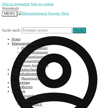
Skip to navigation
Skip to content
Warenkorb
MENU
Suche nach:
Suche
Home
Magnetarmbänder
Herrenarmbänder
Damenarmbänder
Flexiarmbänder
Sportarmbänder
Power Armbänder
Magnetohrschmuck
Magnethalsketten
Magnetanhänger
Magnetringe
Magnetherzen
Schmuck
Keramikschmuck
Wolframschmuck
Titanschmuck