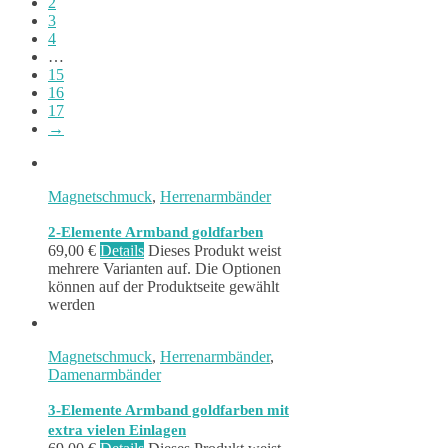
2
3
4
…
15
16
17
→
Magnetschmuck
,
Herrenarmbänder
2-Elemente Armband goldfarben
69,00
€
Details
Dieses Produkt weist
mehrere Varianten auf. Die Optionen
können auf der Produktseite gewählt
werden
Magnetschmuck
,
Herrenarmbänder
,
Damenarmbänder
3-Elemente Armband goldfarben mit
extra vielen Einlagen