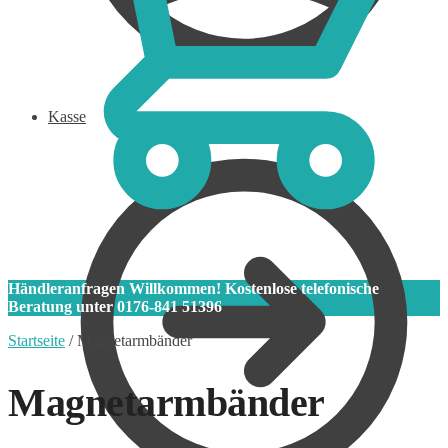
Kasse
0
Händleranfragen Willkommen! Kostenlose telefonische
Beratung unter 0176-841 51396
Startseite
/
Magnetarmbänder
Magnetarmbänder