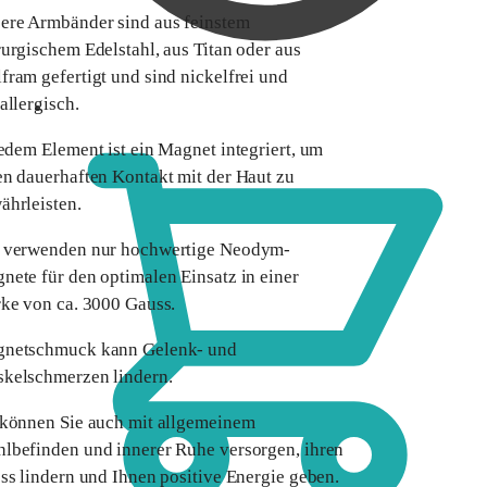
ere Armbänder sind aus feinstem
rurgischem Edelstahl, aus Titan oder aus
fram gefertigt und sind nickelfrei und
allergisch.
0,00
€
jedem Element ist ein Magnet integriert, um
en dauerhaften Kontakt mit der Haut zu
ährleisten.
 verwenden nur hochwertige Neodym-
nete für den optimalen Einsatz in einer
rke von ca. 3000 Gauss.
netschmuck kann Gelenk- und
kelschmerzen lindern.
 können Sie auch mit allgemeinem
lbefinden und innerer Ruhe versorgen, ihren
ess lindern und Ihnen positive Energie geben.