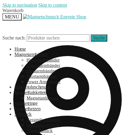
Skip to navigation
Skip to content
Warenkorb
MENU
Suche nach:
Suche
Home
Magnetarmbänder
Herrenarmbänder
Damenarmbänder
Flexiarmbänder
Sportarmbänder
Power Armbänder
Magnetohrschmuck
Magnethalsketten
Magnetanhänger
Magnetringe
Magnetherzen
Schmuck
Keramikschmuck
Wolframschmuck
Titanschmuck