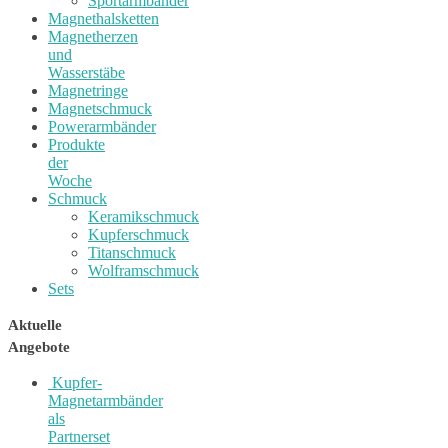
Sportarmbänder
Magnethalsketten
Magnetherzen
und
Wasserstäbe
Magnetringe
Magnetschmuck
Powerarmbänder
Produkte
der
Woche
Schmuck
Keramikschmuck
Kupferschmuck
Titanschmuck
Wolframschmuck
Sets
Aktuelle
Angebote
Kupfer-
Magnetarmbänder
als
Partnerset