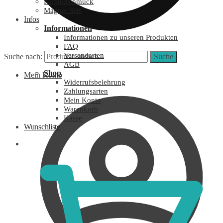
Kupferschmuck
Magnet Sets
Infos
Informationen
Informationen zu unseren Produkten
FAQ
Versandarten
Suche nach:
Suche
AGB
Shop
Mein Konto
Widerrufsbelehrung
Zahlungsarten
Mein Konto
Warenkorb
Kasse
Wunschliste
0,00
€