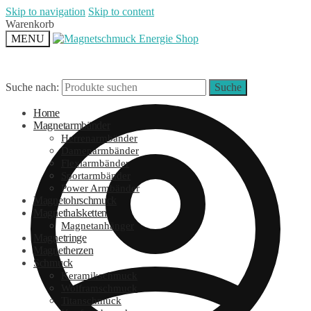
Skip to navigation
Skip to content
Warenkorb
MENU
Suche nach:
Suche
Home
Magnetarmbänder
Herrenarmbänder
Damenarmbänder
Flexiarmbänder
Sportarmbänder
Power Armbänder
Magnetohrschmuck
Magnethalsketten
Magnetanhänger
Magnetringe
Magnetherzen
Schmuck
Keramikschmuck
Wolframschmuck
Titanschmuck