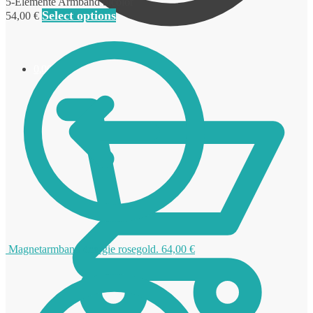
5-Elemente Armband bicolor
Select options
54,00
€
0,00
€
Magnetarmband énergie rosegold.
64,00
€