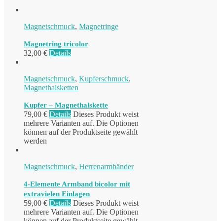
Magnetschmuck
,
Magnetringe
Magnetring tricolor
32,00
€
Details
Magnetschmuck
,
Kupferschmuck
,
Magnethalsketten
Kupfer – Magnethalskette
79,00
€
Details
Dieses Produkt weist
mehrere Varianten auf. Die Optionen
können auf der Produktseite gewählt
werden
Magnetschmuck
,
Herrenarmbänder
4-Elemente Armband bicolor mit
extravielen Einlagen
59,00
€
Details
Dieses Produkt weist
mehrere Varianten auf. Die Optionen
können auf der Produktseite gewählt