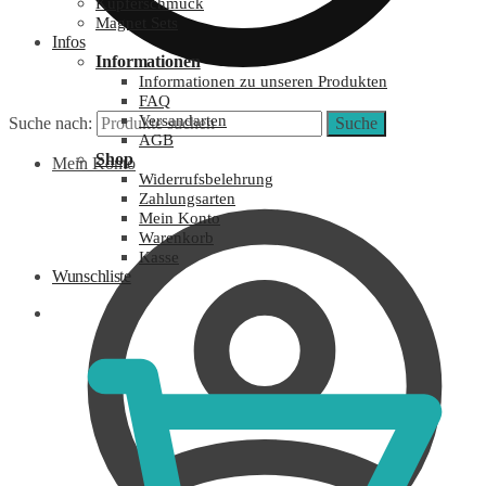
Kupferschmuck
Magnet Sets
Infos
Informationen
Informationen zu unseren Produkten
FAQ
Versandarten
Suche nach:
Suche
AGB
Shop
Mein Konto
Widerrufsbelehrung
Zahlungsarten
Mein Konto
Warenkorb
Kasse
Wunschliste
0,00
€