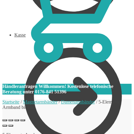
Kasse
0
Händleranfragen Willkommen! Kostenlose telefonische
Beratung unter 0176-841 51396
Startseite
/
Magnetarmbänder
/
Damenarmbänder
/
5-Elemente
Armband bicolor