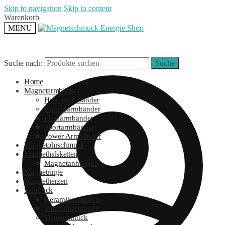
Skip to navigation
Skip to content
Warenkorb
MENU
Suche nach:
Suche
Home
Magnetarmbänder
Herrenarmbänder
Damenarmbänder
Flexiarmbänder
Sportarmbänder
Power Armbänder
Magnetohrschmuck
Magnethalsketten
Magnetanhänger
Magnetringe
Magnetherzen
Schmuck
Keramikschmuck
Wolframschmuck
Titanschmuck