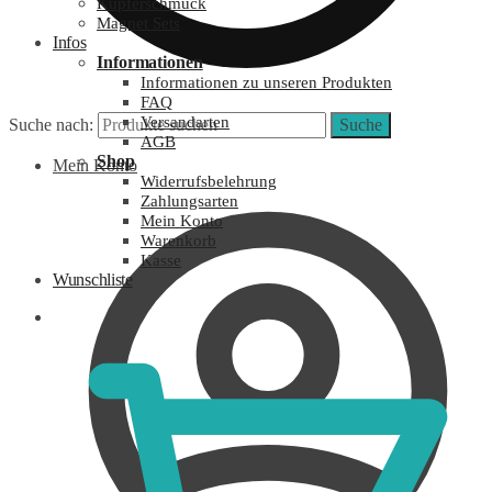
Kupferschmuck
Magnet Sets
Infos
Informationen
Informationen zu unseren Produkten
FAQ
Versandarten
Suche nach:
Suche
AGB
Shop
Mein Konto
Widerrufsbelehrung
Zahlungsarten
Mein Konto
Warenkorb
Kasse
Wunschliste
0,00
€