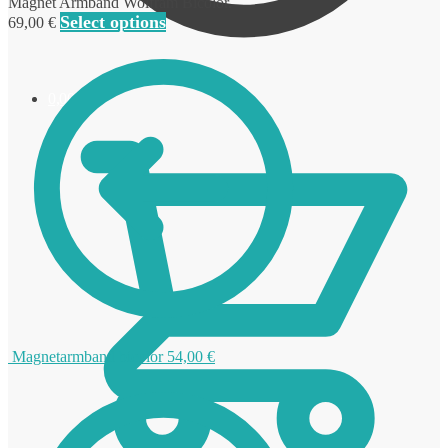
Magnet Armband Wolfram Bicolor.
Select options
69,00
€
0,00
€
Magnetarmband bicolor
54,00
€