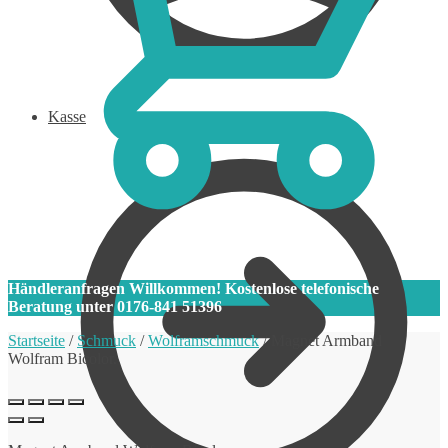
Kasse
0
Händleranfragen Willkommen! Kostenlose telefonische
Beratung unter 0176-841 51396
Startseite
/
Schmuck
/
Wolframschmuck
/
Magnet Armband
Wolfram Bicolor.