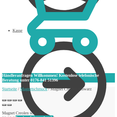
Kasse
0
Händleranfragen Willkommen! Kostenlose telefonische
Beratung unter 0176-841 51396
Startseite
/
Magnetschmuck
/
Magnet Creolen schwarz
Magnet Creolen schwarz