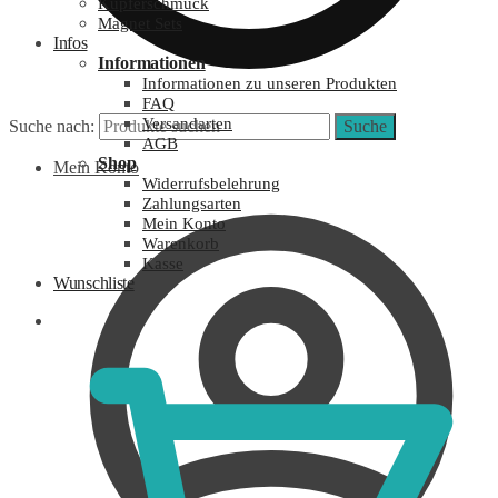
Kupferschmuck
Magnet Sets
Infos
Informationen
Informationen zu unseren Produkten
FAQ
Versandarten
Suche nach:
Suche
AGB
Shop
Mein Konto
Widerrufsbelehrung
Zahlungsarten
Mein Konto
Warenkorb
Kasse
Wunschliste
0,00
€