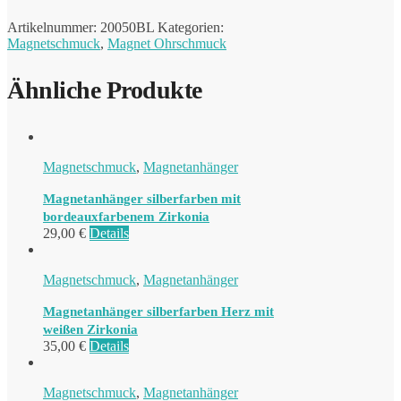
Artikelnummer:
20050BL
Kategorien:
Magnetschmuck
,
Magnet Ohrschmuck
Ähnliche Produkte
Magnetschmuck
,
Magnetanhänger
Magnetanhänger silberfarben mit
bordeauxfarbenem Zirkonia
29,00
€
Details
Magnetschmuck
,
Magnetanhänger
Magnetanhänger silberfarben Herz mit
weißen Zirkonia
35,00
€
Details
Magnetschmuck
,
Magnetanhänger