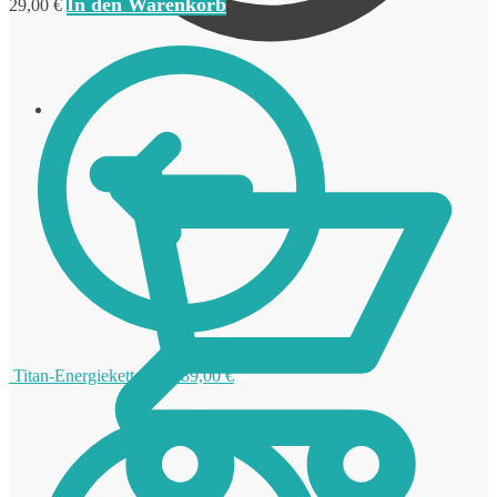
In den Warenkorb
29,00
€
0,00
€
Titan-Energiekette blau
89,00
€