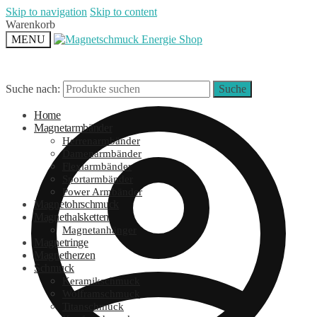
Skip to navigation
Skip to content
Warenkorb
MENU
Suche nach:
Suche
Home
Magnetarmbänder
Herrenarmbänder
Damenarmbänder
Flexiarmbänder
Sportarmbänder
Power Armbänder
Magnetohrschmuck
Magnethalsketten
Magnetanhänger
Magnetringe
Magnetherzen
Schmuck
Keramikschmuck
Wolframschmuck
Titanschmuck