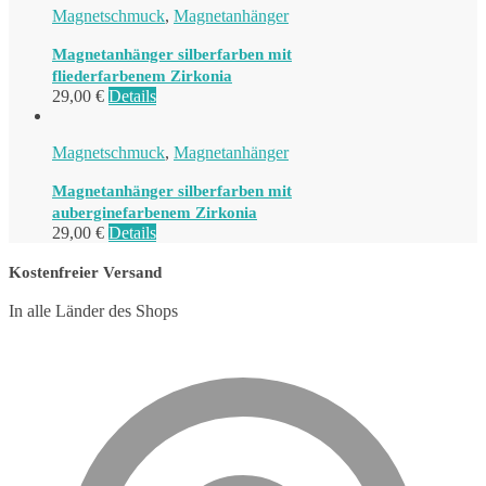
Magnetschmuck
,
Magnetanhänger
Magnetanhänger silberfarben mit
fliederfarbenem Zirkonia
29,00
€
Details
Magnetschmuck
,
Magnetanhänger
Magnetanhänger silberfarben mit
auberginefarbenem Zirkonia
29,00
€
Details
Kostenfreier Versand
In alle Länder des Shops