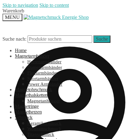
Skip to navigation
Skip to content
Warenkorb
MENU
Suche nach:
Suche
Home
Magnetarmbänder
Herrenarmbänder
Damenarmbänder
Flexiarmbänder
Sportarmbänder
Power Armbänder
Magnetohrschmuck
Magnethalsketten
Magnetanhänger
Magnetringe
Magnetherzen
Schmuck
Keramikschmuck
Wolframschmuck
Titanschmuck