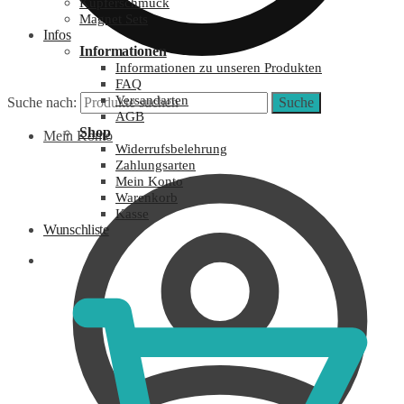
Kupferschmuck
Magnet Sets
Infos
Informationen
Informationen zu unseren Produkten
FAQ
Versandarten
Suche nach:
Suche
AGB
Shop
Mein Konto
Widerrufsbelehrung
Zahlungsarten
Mein Konto
Warenkorb
Kasse
Wunschliste
0,00
€