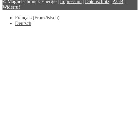
© Magnetschmuck Energie |
Impressum
|
Datenschutz
|
AGB
|
Widerruf
Français
(
Französisch
)
Deutsch