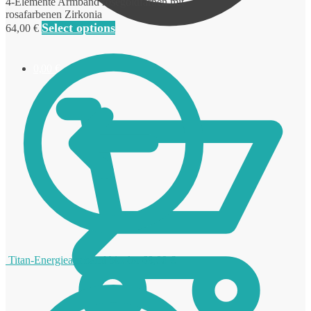
4-Elemente Armband rosegoldfarben mit
rosafarbenen Zirkonia
Select options
64,00
€
0,00
€
Titan-Energiearmband bicolor
69,00
€