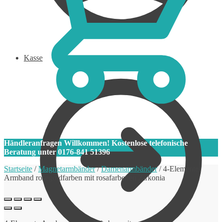
Kasse
0
Händleranfragen Willkommen! Kostenlose telefonische
Beratung unter 0176-841 51396
Startseite
/
Magnetarmbänder
/
Damenarmbänder
/
4-Elemente
Armband rosegoldfarben mit rosafarbenen Zirkonia