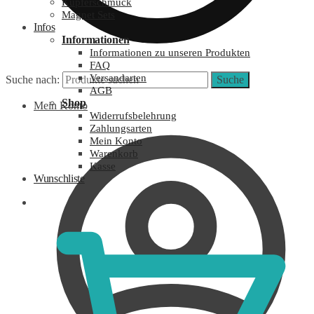
Kupferschmuck
Magnet Sets
Infos
Informationen
Informationen zu unseren Produkten
FAQ
Versandarten
Suche nach:
Suche
AGB
Shop
Mein Konto
Widerrufsbelehrung
Zahlungsarten
Mein Konto
Warenkorb
Kasse
Wunschliste
0,00
€