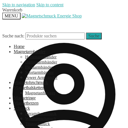
Skip to navigation
Skip to content
Warenkorb
MENU
Suche nach:
Suche
Home
Magnetarmbänder
Herrenarmbänder
Damenarmbänder
Flexiarmbänder
Sportarmbänder
Power Armbänder
Magnetohrschmuck
Magnethalsketten
Magnetanhänger
Magnetringe
Magnetherzen
Schmuck
Keramikschmuck
Wolframschmuck
Titanschmuck