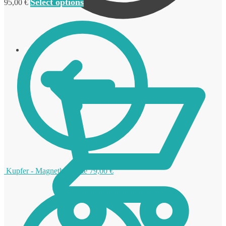
Select options
95,00
€
0,00
€
Kupfer - Magnethalskette
79,00
€