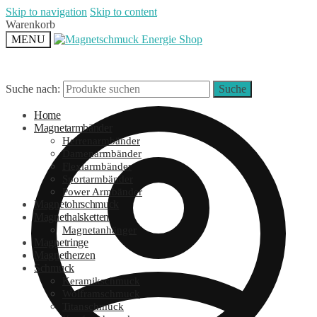
Skip to navigation
Skip to content
Warenkorb
MENU
Suche nach:
Suche
Home
Magnetarmbänder
Herrenarmbänder
Damenarmbänder
Flexiarmbänder
Sportarmbänder
Power Armbänder
Magnetohrschmuck
Magnethalsketten
Magnetanhänger
Magnetringe
Magnetherzen
Schmuck
Keramikschmuck
Wolframschmuck
Titanschmuck