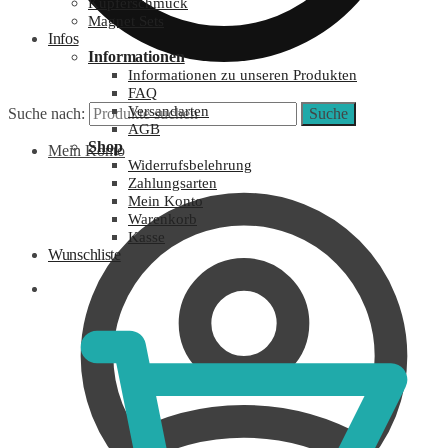
Kupferschmuck
Magnet Sets
Infos
Informationen
Informationen zu unseren Produkten
FAQ
Versandarten
Suche nach:
Suche
AGB
Shop
Mein Konto
Widerrufsbelehrung
Zahlungsarten
Mein Konto
Warenkorb
Kasse
Wunschliste
0,00
€