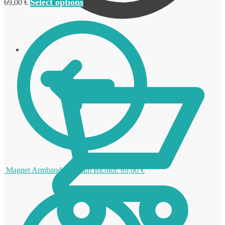
Select options
69,00
€
0,00
€
Magnet Armband Wolfram Bicolor.
69,00
€