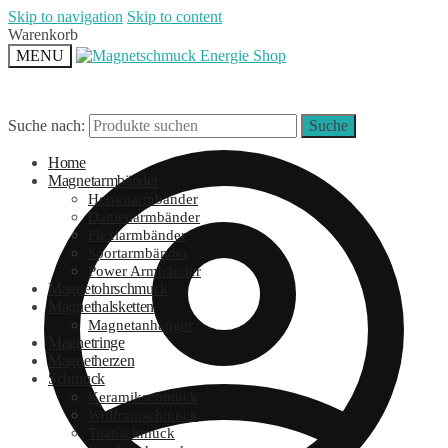
Skip to navigation
Skip to content
Warenkorb
MENU
Suche nach:
Suche
Home
Magnetarmbänder
Herrenarmbänder
Damenarmbänder
Flexiarmbänder
Sportarmbänder
Power Armbänder
Magnetohrschmuck
Magnethalsketten
Magnetanhänger
Magnetringe
Magnetherzen
Schmuck
Keramikschmuck
Wolframschmuck
Titanschmuck