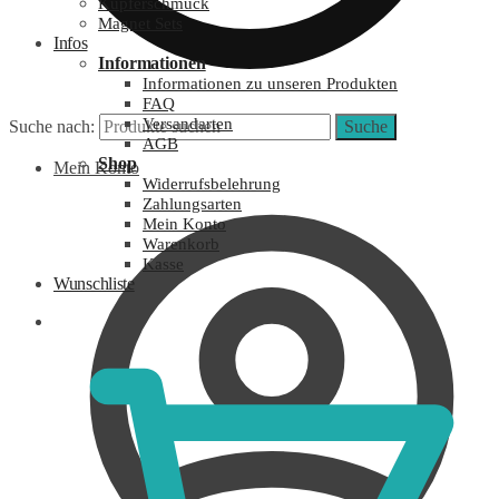
Kupferschmuck
Magnet Sets
Infos
Informationen
Informationen zu unseren Produkten
FAQ
Versandarten
Suche nach:
Suche
AGB
Shop
Mein Konto
Widerrufsbelehrung
Zahlungsarten
Mein Konto
Warenkorb
Kasse
Wunschliste
0,00
€